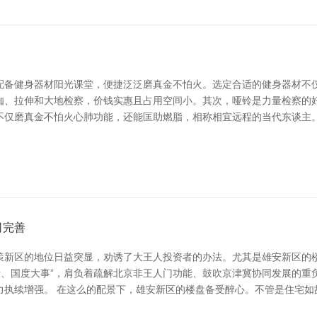
配备健身器材阳光课堂，便捷泛泛磨真金不怕火。选定合适的健身器材不
伽、拉伸和大地检察，价钱实惠且占用空间小。其次，哑铃是力量检察的
不仅磨真金不怕火心肺功能，还能匡助燃脂，相称相宜远程的当代东谈主。
司完善
策新区的地位日益突显，劝诱了大王人投资者的办法。尤其是雄安新区的
计、国度大事”，肩负着疏解北京非王人门功能、鼓吹京津冀协同发展的重
力执续增强。 在这么的配景下，雄安新区的楼盘备受醉心。不管是住宅如