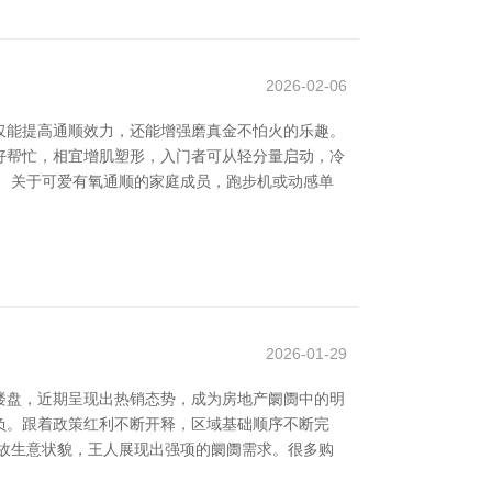
2026-02-06
仅能提高通顺效力，还能增强磨真金不怕火的乐趣。
好帮忙，相宜增肌塑形，入门者可从轻分量启动，冷
 关于可爱有氧通顺的家庭成员，跑步机或动感单
2026-01-29
楼盘，近期呈现出热销态势，成为房地产阛阓中的明
负。跟着政策红利不断开释，区域基础顺序不断完
故生意状貌，王人展现出强项的阛阓需求。很多购