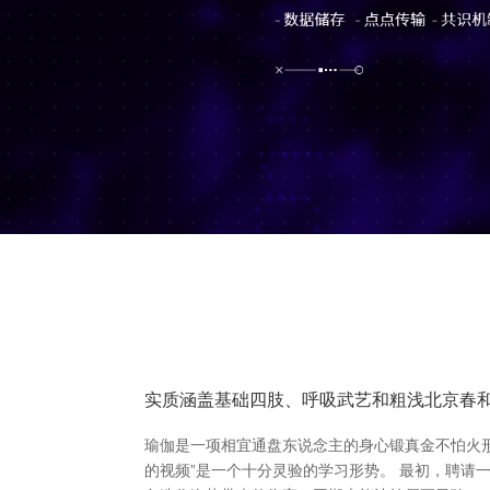
实质涵盖基础四肢、呼吸武艺和粗浅北京春
瑜伽是一项相宜通盘东说念主的身心锻真金不怕火
的视频”是一个十分灵验的学习形势。 最初，聘