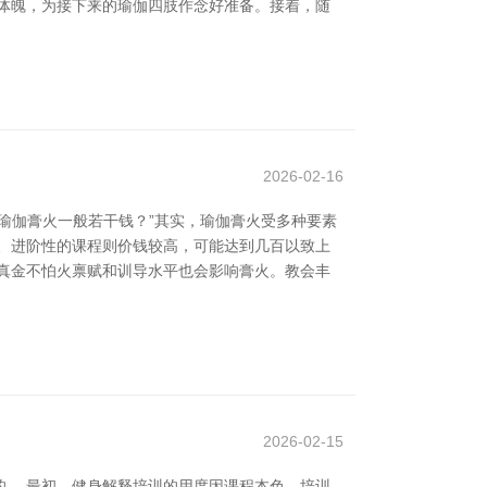
体魄，为接下来的瑜伽四肢作念好准备。接着，随
2026-02-16
瑜伽膏火一般若干钱？”其实，瑜伽膏火受多种要素
、进阶性的课程则价钱较高，可能达到几百以致上
真金不怕火禀赋和训导水平也会影响膏火。教会丰
2026-02-15
。 最初，健身解释培训的用度因课程本色、培训