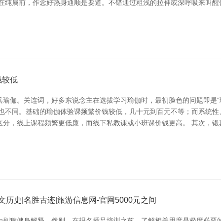
 在纯属前，作念好热身通顺是要道。不错通过粗浅的拉伸或深呼吸来叫醒
钱较低
兵瑜伽。关连词，好多东说念主在选拔学习瑜伽时，最初脸色的问题即是“
度也不同。基础的瑜伽体验课频繁价钱较低，几十元到百元不等；而系统性
区分，线上课程频繁更低廉，而线下私教课或小班课价钱更高。 其次，锻
文历史|名胜古迹|旅游信息网-官网5000元之间
为别称健身解释。然则，在报名插足培训之前，了解相关用度是极度必要的