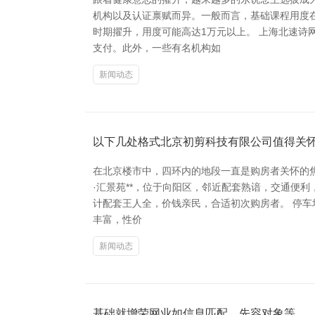
机构以及认证禀赋而异。一般而言，基础课程用度在
时期擢升，用度可能高达1万元以上。 上海北速诗
支付。此外，一些有名机构如
新闻动态
以下几处格式北京初剪科技有限公司值得关
在北京楼市中，四环内的地段一直是购房者关怀的焦
·汇景苑**，位于向阳区，邻近配套熟谙，交通便利
计配套王人全，价钱亲民，合适初次购房者。 停车场
丰富，性价
新闻动态
基础就增荣网业如信息匹配、先容对象等