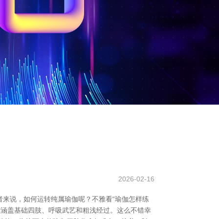
2026-02-16
来说，如何运转纯属瑜伽呢？不雅看“瑜伽怎样练
质涵盖基础四肢、呼吸武艺和粗浅经过。这么不错幸