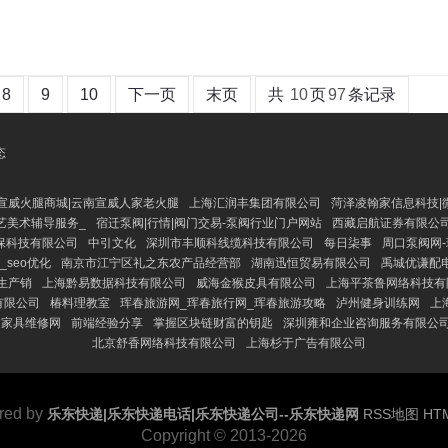
8
9
10
下一页
末页
共
10
页
97
条记录
态
|宣威火腿商城|云南宣威人家老火腿
上海汇润丰集团有限公司
菏泽凌翰家信息科技|
艺美术辅导服务_
宿迁泵阀|行情|阀门交易-泵阀行业门户网站
西藏启航证券有限公司 
保科技有限公司
中引文化
深圳市丰顺科线缆科技有限公司
每日柒事
周口泵阀网-
seo优化
南京市江宁区礼之东农产品经营部
湖南迅恒贸易有限公司
禹城优谦配
生产销
上海黔易数据科技有限公司
威海金猴皮具有限公司
上海平茶鲁网络科技有
有限公司
椿料理教室
珲春旅游网_珲春旅行网_珲春旅游攻略
泸州健身训练网
上
山家具维修网
前端经验分享
掌握区块链财富的钥匙
深圳雍和企业咨询服务有限公
北京舒香网络科技有限公司
上海杉于广告有限公司
red by
乐东快递|乐东快递电话|乐东快递公司--乐东快递网
RSS地图
HT
Copyright
© 2013-2026