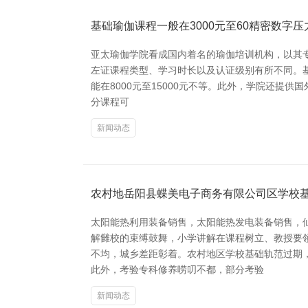
基础瑜伽课程一般在3000元至60精密数字
亚太瑜伽学院看成国内着名的瑜伽培训机构，以其
左证课程类型、学习时长以及认证级别有所不同。基
能在8000元至15000元不等。此外，学院还提供
分课程可
新闻动态
农村地岳阳县蝶美电子商务有限公司区学校
太阳能热利用装备销售，太阳能热发电装备销售，
解雠校的束缚鼓舞，小学讲解在课程树立、教授要
不均，城乡差距彰着。农村地区学校基础轨范过期
此外，考验专科修养唠叨不都，部分考验
新闻动态