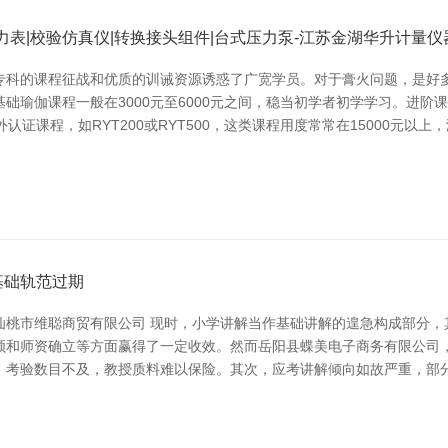
压力表|校验仿真仪|转换接头组件|台式压力泵-江苏金湖华升计量仪
专科的课程征战和优质的训诫资源诱惑了广宽学员。对于膏火问题，是好多
础瑜伽课程一般在3000元至6000元之间，稳当初学者初学学习。进阶
国外认证课程，如RYT200或RYT500，这类课程用度常常在15000元
基础轨范过期
仙桃市维聪商贸有限公司 现时，小学讲解当作基础讲解的遑急构成部分，
领和师资确立等方面赢得了一定收效。然而岳阳县蝶美电子商务有限公司，
，考验数目不及，教授质料难以保险。其次，应考讲解倾向如故严重，部