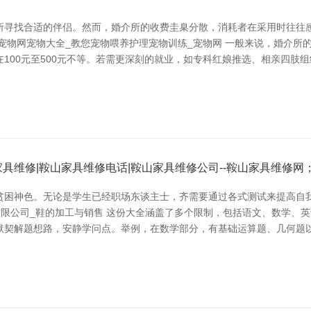
所寻找合适的伴侣。然而，婚介所的收费圭臬分散，消耗者在采用时往往
宠物网宠物大全_教您宠物喂养护理宠物训练_宠物网 一般来说，婚介所
00元至500元不等。若需更深刻的就业，如专科红娘推选、相亲四肢组织
具维修|鞍山家具维修电话|鞍山家具维修公司--鞍山家具维修网
贫困神色。无论是学生已经职场东谈主士，齐需要通过各式测试来提高自我
有限公司_鞋的加工与销售 这份大全涵盖了多个限制，包括语文、数学、
默契解题想路，安静学问点。举例，在数学部分，有基础运算题、几何题