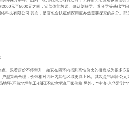
2000元至5000元之间，涵盖体能教师、确认剖解学、养分学等基础学
网络科技有限公司 其次，是否包含认证侦探用度亦然需要探究的身分。
怀
点。跟着房价不停攀升，如安在四环内找到高性价比的楼盘成为很多东谈
，户型策画合理，价钱相对四环内其他区域更具上风。其次是**华润·公元
地坪-环氧地坪施工-绵阳环氧地坪漆厂家价格 另外，**中海·京华雅郡