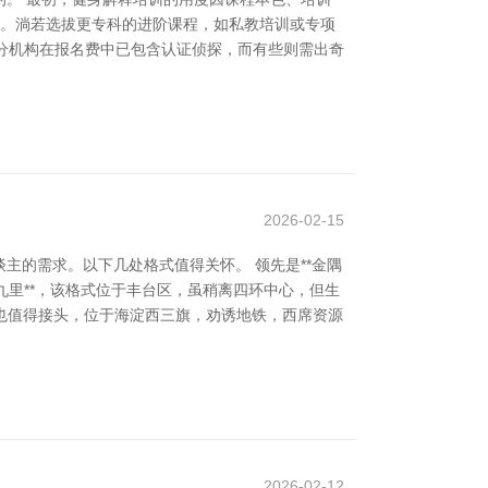
问。淌若选拔更专科的进阶课程，如私教培训或专项
部分机构在报名费中已包含认证侦探，而有些则需出奇
2026-02-15
主的需求。以下几处格式值得关怀。 领先是**金隅
九里**，该格式位于丰台区，虽稍离四环中心，但生
**也值得接头，位于海淀西三旗，劝诱地铁，西席资源
2026-02-12