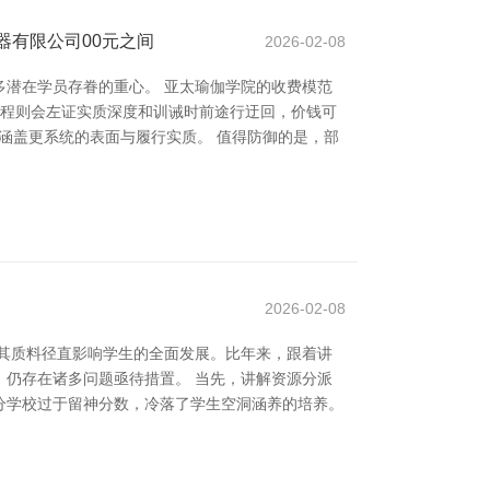
器有限公司00元之间
2026-02-08
潜在学员存眷的重心。 亚太瑜伽学院的收费模范
课程则会左证实质深度和训诫时前途行迂回，价钱可
以上，涵盖更系统的表面与履行实质。 值得防御的是，部
2026-02-08
其质料径直影响学生的全面发展。比年来，跟着讲
仍存在诸多问题亟待措置。 当先，讲解资源分派
分学校过于留神分数，冷落了学生空洞涵养的培养。