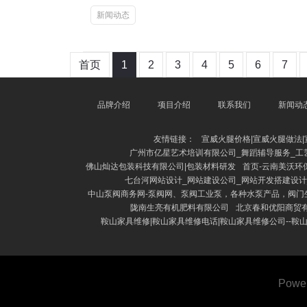
新闻动态
首页
1
2
3
4
5
6
7
品牌介绍
项目介绍
联系我们
新闻动
友情链接：
宣威火腿价格|宣威火腿做法
广州市亿星艺术培训有限公司_舞蹈辅导服务_工
佛山灿达包装科技有限公司|包装材料研发
首页-云南美沃环
七台河网站设计_网站建设公司_网站开发搭建设计_
中山泵阀商务网-泵阀网、泵阀工业泵，各种水泵产品，阀门
陇南生亮有机肥料有限公司
北京春和优阳商贸
鞍山家具维修|鞍山家具维修电话|鞍山家具维修公司--鞍
Powe