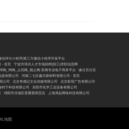
微信评分小程序|第三方微信小程序开发平台
- 首页
宁波市塔亦人才市场招聘|招工|求职信息网
球阀_闸阀_止回阀_截止阀-泵阀专业电子商务平台
缘分百分百
电器有限公司
河南二七区鑫兴新材料有限公司 - 首页
限公司
北京奇偶记文化传媒有限公司
北京影瑶广告有限公司
海村于科技有限公司
东阳市化学工业设备有限公司
司
绵阳市涪城区星耀晨商贸店
上海沨起网络科技有限公司
ML地图