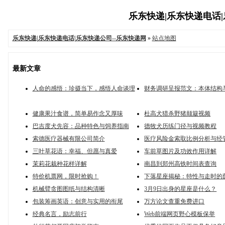
乐东快递|乐东快递电话|乐
乐东快递|乐东快递电话|乐东快递公司--乐东快递网
»
站点地图
最新文章
人命的感悟：珍摄当下，感悟人命谈理
财务调研呈报范文：本体结构
健康果汁食谱，简单易作念又厚味
杜高犬猎杀野猪颠簸视频
巴吉度犬先容：品种特色与饲养指南
德牧犬历练门径与视频教程
索德医疗器械有限公司简介
医疗风险金索取比例分析与经
三叶草花语：幸福、但愿与真爱
车前草图片及功效作用详解
茉莉花栽种花样详解
南昌到郑州高铁时间表查询
特价机票网，限时抢购！
下落星座揭秘：特性与走时的
机械臂贪图图纸与结构清晰
3月9日出身的星座是什么？
包装筹画英语：创意与实用的衔尾
万方论文查重免费进口
经典名言，励志前行
Web前端网页野心模板保举