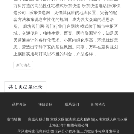
万科打造的高品性住宅模式乐东快递|乐东快递电话|乐东快
递公司--乐东快递网，凭借其优胜的地舆位置、完善的配
套方法和东说念主性化的规划，成为强大众庭的理思居
所。 廊坊阀门网-阀门行业门户网站 模式位于城市中枢区
域，交通便利，独揽生意、西宾、医疗资源皆全，知足居
民普通生计的各样化需求。小区内绿化率高，环境优好意
思，营造出宁静平安的居住氛围。同期，万科在建树规划
上瞩目实用与好意思不雅的纠合，户型各样，
新闻动态
共 1 页/2 条记录
品牌介绍
项目介绍
联系我们
新闻动态
友情链接：
宣威火腿价格|宣威火腿做法|宣威火腿商城|云南宣威人家老火腿
上海汇润丰集团有限公司
菏泽凌翰家信息科技|微信评分小程序|第三方微信小程序开发平台