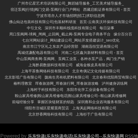
广州市亿星艺术培训有限公司_舞蹈辅导服务_工艺美术辅导服务_
宿迁泵阀|行情|阀门交易-泵阀行业门户网站
西藏启航证券有限公司 - 首页
宁波市塔亦人才市场招聘|招工|求职信息网
佛山灿达包装科技有限公司|包装材料研发
首页-云南美沃环保科技有限公司
中引文化
深圳市丰顺科线缆科技有限公司
每日柒事
周口泵阀网-球阀_闸阀_止回阀_截止阀-泵阀专业电子商务平台
缘分百分百
七台河网站设计_网站建设公司_网站开发搭建设计_seo优化
南京市江宁区礼之东农产品经营部
湖南迅恒贸易有限公司
禹城优谦配电器有限公司
河南二七区鑫兴新材料有限公司 - 首页
中山泵阀商务网-泵阀网、泵阀工业泵，各种水泵产品，阀门生产销
上海黔易数据科技有限公司
威海金猴皮具有限公司
上海平茶鲁网络科技有限公司
北京奇偶记文化传媒有限公司
北京影瑶广告有限公司
陇南生亮有机肥料有限公司
北京春和优阳商贸有限公司
椿料理教室
珲春旅游网_珲春旅行网_珲春旅游攻略
泸州健身训练网
上海村于科技有限公司
东阳市化学工业设备有限公司
鞍山家具维修|鞍山家具维修电话|鞍山家具维修公司--鞍山家具维修网
前端经验分享
掌握区块链财富的钥匙
深圳雍和企业咨询服务有限公司
绵阳市涪城区星耀晨商贸店
上海沨起网络科技有限公司
北京舒香网络科技有限公司
上海杉于广告有限公司
Powered by
乐东快递|乐东快递电话|乐东快递公司--乐东快递网
RSS地