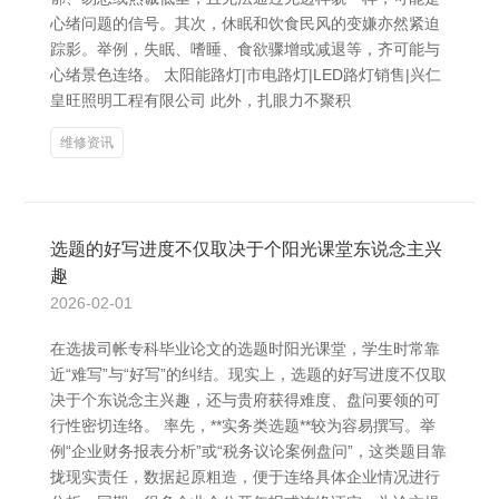
心绪问题的信号。其次，休眠和饮食民风的变嫌亦然紧迫
踪影。举例，失眠、嗜睡、食欲骤增或减退等，齐可能与
心绪景色连络。 太阳能路灯|市电路灯|LED路灯销售|兴仁
皇旺照明工程有限公司 此外，扎眼力不聚积
维修资讯
选题的好写进度不仅取决于个阳光课堂东说念主兴
趣
2026-02-01
在选拔司帐专科毕业论文的选题时阳光课堂，学生时常靠
近“难写”与“好写”的纠结。现实上，选题的好写进度不仅取
决于个东说念主兴趣，还与贵府获得难度、盘问要领的可
行性密切连络。 率先，**实务类选题**较为容易撰写。举
例“企业财务报表分析”或“税务议论案例盘问”，这类题目靠
拢现实责任，数据起原粗造，便于连络具体企业情况进行