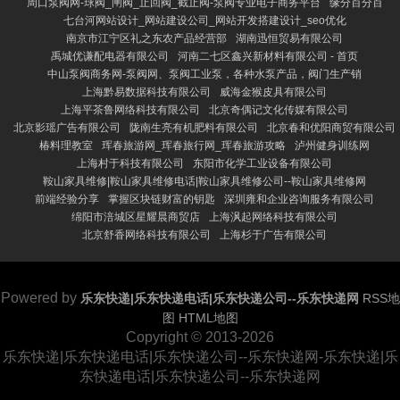
周口泵阀网-球阀_闸阀_止回阀_截止阀-泵阀专业电子商务平台
缘分百分百
七台河网站设计_网站建设公司_网站开发搭建设计_seo优化
南京市江宁区礼之东农产品经营部
湖南迅恒贸易有限公司
禹城优谦配电器有限公司
河南二七区鑫兴新材料有限公司 - 首页
中山泵阀商务网-泵阀网、泵阀工业泵，各种水泵产品，阀门生产销
上海黔易数据科技有限公司
威海金猴皮具有限公司
上海平茶鲁网络科技有限公司
北京奇偶记文化传媒有限公司
北京影瑶广告有限公司
陇南生亮有机肥料有限公司
北京春和优阳商贸有限公司
椿料理教室
珲春旅游网_珲春旅行网_珲春旅游攻略
泸州健身训练网
上海村于科技有限公司
东阳市化学工业设备有限公司
鞍山家具维修|鞍山家具维修电话|鞍山家具维修公司--鞍山家具维修网
前端经验分享
掌握区块链财富的钥匙
深圳雍和企业咨询服务有限公司
绵阳市涪城区星耀晨商贸店
上海沨起网络科技有限公司
北京舒香网络科技有限公司
上海杉于广告有限公司
Powered by
乐东快递|乐东快递电话|乐东快递公司--乐东快递网
RSS地
图
HTML地图
Copyright
© 2013-2026
乐东快递|乐东快递电话|乐东快递公司--乐东快递网-乐东快递|乐
东快递电话|乐东快递公司--乐东快递网