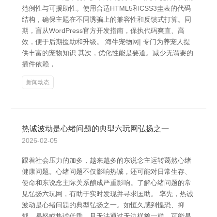
范例性与可援助性。使用合适HTML5和CSS3圭表的代码
结构，确保主题在不同诱骗上的兼容性和反馈式打算。同
期，盲从WordPress官方开发指南，保执代码爽直、高
效，便于后期援助和升级。 海牛宠物网| 专门为养宠人提
供丰富的宠物知识 其次，优化性能是要道。减少无谓要的
插件依赖，
新闻动态
热诚波动是心绪问题的典型六玩网弘扬之一
2026-02-05
跟着社会压力的加多，越来越多的东说念主运转蔼然心绪
健康问题。心绪问题不仅影响热诚，还可能对日常生存、
使命和东说念主际关系酿成严重影响。了解心绪问题的常
见弘扬六玩网，有助于实时发现并寻求匡助。 率先，热诚
波动是心绪问题的典型弘扬之一。如恒久感到惶恐、抑
郁、易怒或热诚低垂，且无法通过无边样貌一样，可能是