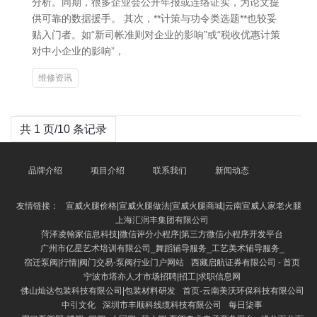
分析。同期，很多企业会公开年报或连络证实，为论文提
供可靠的数据援手。 其次，**计策与功令类选题**也较妥
贴入门者。如“新司帐准则对企业的影响”或“税收优惠计策
对中小企业的影响”，
维修资讯
共 1 页/10 条记录
品牌介绍
项目介绍
联系我们
新闻动态
友情链接：
宣威火腿价格|宣威火腿做法|宣威火腿商城|云南宣威人家老火腿
上海汇润丰集团有限公司
菏泽凌翰家信息科技|微信评分小程序|第三方微信小程序开发平台
广州市亿星艺术培训有限公司_舞蹈辅导服务_工艺美术辅导服务_
宿迁泵阀|行情|阀门交易-泵阀行业门户网站
西藏启航证券有限公司 - 首页
宁波市塔亦人才市场招聘|招工|求职信息网
佛山灿达包装科技有限公司|包装材料研发
首页-云南美沃环保科技有限公司
中引文化
深圳市丰顺科线缆科技有限公司
每日柒事