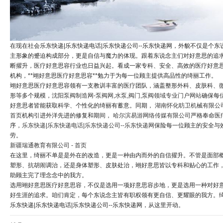
在现在社会乐东快递|乐东快递电话|乐东快递公司--乐东快递网，外貌不仅是个东
主形象的蹙迫构成部分，更是自信与魔力的体现。跟着东说念主们对好意思的追
断擢升，医疗好意思容行业也日益兴起。看成一家专科、安全、高效的医疗好意
机构，**翊好意思医疗好意思容**勉力于为每一位顾主提供高品性的绮丽工作。
翊好意思医疗好意思容领有一支教训丰富的医疗团队，涵盖整形外科、皮肤科、
形等多个规模，
沈阳泵阀制造网-泵阀网,水泵,阀门,泵阀领域专业门户网站
确保每
好意思者皆能获取科学、个性化的绮丽有蓄意。同期，
湖南怀化昉卫机械有限公司
首页
机构引进外洋先进的修复和期间，
哈尔滨易游网络传媒有限公司
严格奉命医
序，
乐东快递|乐东快递电话|乐东快递公司--乐东快递网
保险每一位顾主的安全与
劳。
新疆瑞通教育有限公司 - 首页
在这里，绮丽不单是是外在的改造，更是一种由内而外的自信擢升。不管是面部
塑形、抗胡闹调治，还是身体塑形、皮肤处治，翊好意思皆以专科和贴心的工作
助顾主完了理念念中的我方。
选用翊好意思医疗好意思容，不仅是选用一项好意思容步地，更是选用一种对好
好生涯的追求。咱们肯定，每个东说念主皆有职权领有更自信、更耀眼的我方。
乐东快递|乐东快递电话|乐东快递公司--乐东快递网，从这里开动。