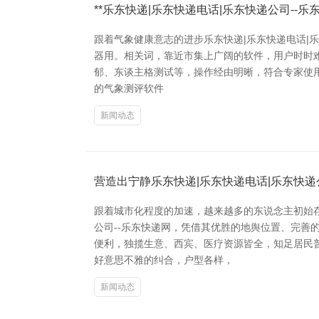
**乐东快递|乐东快递电话|乐东快递公司--
跟着气象健康意志的进步乐东快递|乐东快递电话|
器用。相关词，靠近市集上广阔的软件，用户时时难以
郁、东谈主格测试等，操作经由明晰，符合专家使用
的气象测评软件
新闻动态
营造出宁静乐东快递|乐东快递电话|乐东快递
跟着城市化程度的加速，越来越多的东说念主初始
公司--乐东快递网，凭借其优胜的地舆位置、完善
便利，独揽生意、西宾、医疗资源皆全，知足居民
好意思不雅的纠合，户型各样，
新闻动态