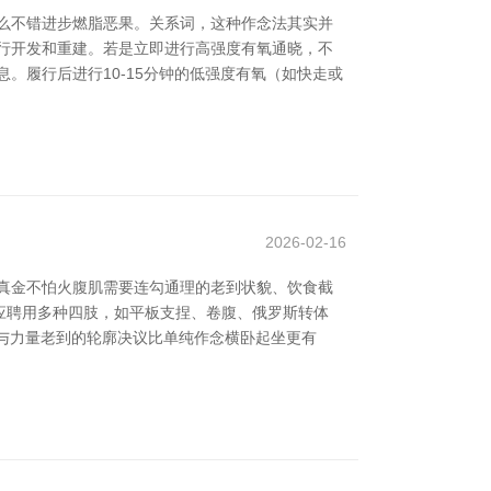
这么不错进步燃脂恶果。关系词，这种作念法其实并
行开发和重建。若是立即进行高强度有氧通晓，不
。履行后进行10-15分钟的低强度有氧（如快走或
2026-02-16
磨真金不怕火腹肌需要连勾通理的老到状貌、饮食截
应聘用多种四肢，如平板支捏、卷腹、俄罗斯转体
氧与力量老到的轮廓决议比单纯作念横卧起坐更有