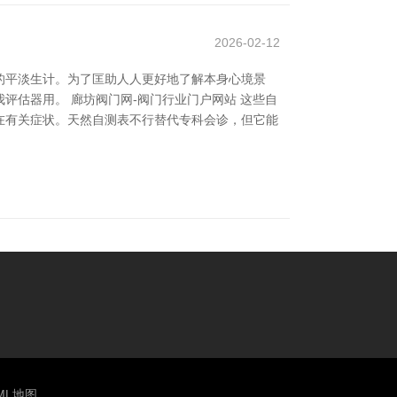
2026-02-12
的平淡生计。为了匡助人人更好地了解本身心境景
我评估器用。 廊坊阀门网-阀门行业门户网站 这些自
在有关症状。天然自测表不行替代专科会诊，但它能
ML地图